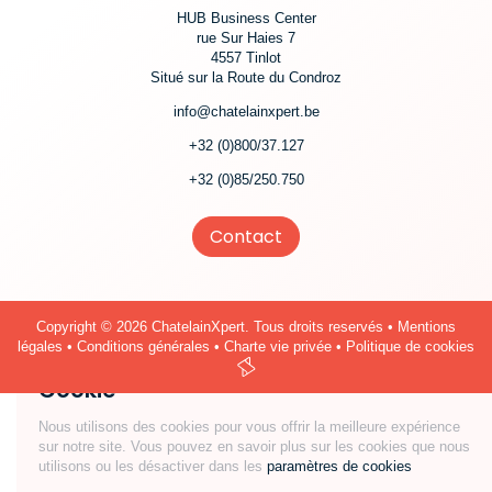
HUB Business Center
rue Sur Haies 7
4557 Tinlot
Situé sur la Route du Condroz
info@chatelainxpert.be
+32 (0)800/37.127
+32 (0)85/250.750
Contact
Copyright
© 2026 ChatelainXpert. Tous droits reservés •
Mentions
légales
•
Conditions générales
•
Charte vie privée
•
Politique de cookies
Cookie
Nous utilisons des cookies pour vous offrir la meilleure expérience
sur notre site. Vous pouvez en savoir plus sur les cookies que nous
utilisons ou les désactiver dans les
paramètres de cookies