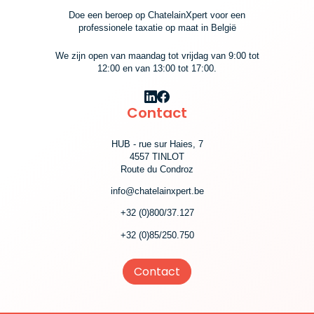
Doe een beroep op ChatelainXpert voor een
professionele taxatie op maat in België
We zijn open van maandag tot vrijdag van 9:00 tot
12:00 en van 13:00 tot 17:00.
Contact
HUB - rue sur Haies, 7
4557 TINLOT
Route du Condroz
info@chatelainxpert.be
+32 (0)800/37.127
Cookie
+32 (0)85/250.750
We gebruiken cookies om u de beste ervaring op onze site te
bieden. U kunt meer informatie over de cookies die we gebruiken
Contact
of deactiveren in de
cookie-instellingen
cookie-instellingen
Toestaan
Besoin d'aide ?