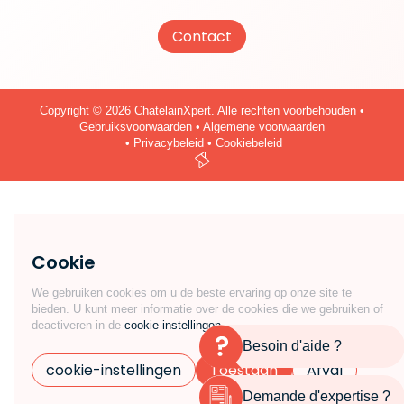
Contact
Copyright
© 2026 ChatelainXpert. Alle rechten voorbehouden •
Gebruiksvoorwaarden
•
Algemene voorwaarden
•
Privacybeleid
•
Cookiebeleid
Cookie
We gebruiken cookies om u de beste ervaring op onze site te
bieden. U kunt meer informatie over de cookies die we gebruiken of
deactiveren in de
cookie-instellingen
Besoin d'aide ?
cookie-instellingen
Toestaan
Afval
Demande d'expertise ?