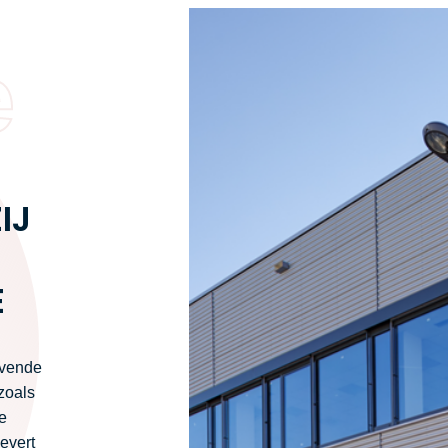
e
IJ
E
evende
zoals
e
evert