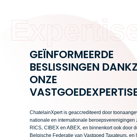
Expertis
GEÏNFORMEERDE
BESLISSINGEN DANKZ
ONZE
VASTGOEDEXPERTIS
ChatelainXpert is geaccrediteerd door toonaang
nationale en internationale beroepsverenigingen 
RICS, CIBEX en ABEX, en binnenkort ook door d
Belgische Federatie van Vastgoed Taxateurs, en l