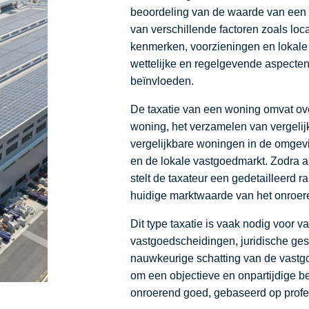
beoordeling van de waarde van een
van verschillende factoren zoals locat
kenmerken, voorzieningen en lokale 
wettelijke en regelgevende aspecte
beïnvloeden.
De taxatie van een woning omvat ove
woning, het verzamelen van vergeli
vergelijkbare woningen in de omge
en de lokale vastgoedmarkt. Zodra a
stelt de taxateur een gedetailleerd r
huidige marktwaarde van het onroer
Dit type taxatie is vaak nodig voor 
vastgoedscheidingen, juridische gesc
nauwkeurige schatting van de vastgoe
om een objectieve en onpartijdige 
onroerend goed, gebaseerd op profess